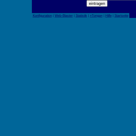
Konfiguration
|
Web-Blaster
|
Statistik
|
»Tonga«
|
Hilfe
|
Startseite