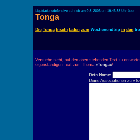
Liquidationsdefensive schrieb am 9.8. 2003 um 19:43:38 Uhr über
Tonga
Die
Tonga
-
Inseln
laden
zum
Wochenendtrip
in
den
tr
Versuche nicht, auf den oben stehenden Text zu antworte
eigenständigen Text zum Thema
»Tonga«
!
Dein Name:
Deine Assoziationen zu »
To