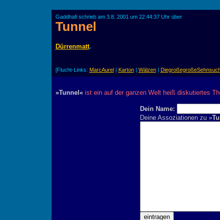
Gaddhafi schrieb am 3.8. 2001 um 22:44:37 Uhr über
Tunnel
Dürrenmatt
.
[Flucht-Links:
MarcAurel
|
Karton
|
Wälzen
|
DiegroßegroßeSehnsuch
»Tunnel«
ist ein auf der ganzen Welt heiß diskutiertes T
Dein Name:
Deine Assoziationen zu »
Tu