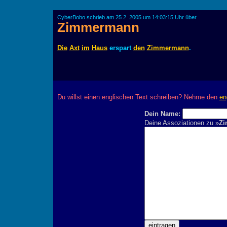
CyberBobo schrieb am 25.2. 2005 um 14:03:15 Uhr über
Zimmermann
Die
Axt
im
Haus
erspart
den
Zimmermann
.
Du willst einen englischen Text schreiben? Nehme den
en
Dein Name:
Deine Assoziationen zu »
Z