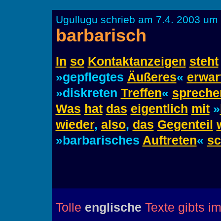
Ugullugu schrieb am 7.4. 2003 um 
barbarisch
In
so
Kontaktanzeigen
steht
»gepflegtes
Äußeres
«
erwar
»diskreten
Treffen
«
spreche
Was
hat
das
eigentlich
mit
»
wieder
,
also
,
das
Gegenteil
»barbarisches
Auftreten
«
sc
Tolle
englische
Texte gibts i