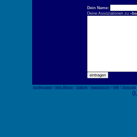
Dein Name:
Deine Assoziationen zu »
ba
Konfiguration
|
Web-Blaster
|
Statistik
|
»barbarisch«
|
Hilfe
|
Startseite
0