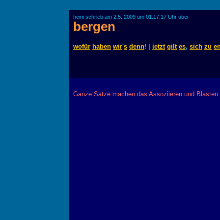
heini schrieb am 2.5. 2009 um 01:17:17 Uhr über
bergen
wofür
haben
wir
'
s
denn
! |
jetzt
gilt
es
,
sich
zu
e
Ganze Sätze machen das Assoziieren und Blasten i