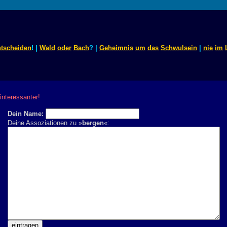
ntscheiden
! |
Wald
oder
Bach
? |
Geheimnis
um
das
Schwulsein
|
nie
im
nteressanter!
Dein Name:
Deine Assoziationen zu »
bergen
«: