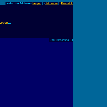
>Info zum Stichwort
bergen
| >
diskutieren
|
>
Permalink
Leben
...
User-Bewertung: +1