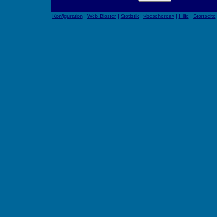
Konfiguration
|
Web-Blaster
|
Statistik
|
»bescheren«
|
Hilfe
|
Startseite