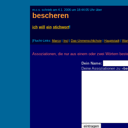
m.c.s. schrieb am 4.1. 2006 um 18:44:05 Uhr über
bescheren
ich
will
ein
stichwort
!
[Flucht-Links:
Marco
|
Incl
|
Das-Unmenschlichste
|
Hauptstadt
|
Wan
Assoziationen, die nur aus einem oder zwei Wörtern best
Dein Name:
Deine Assoziationen zu »
be