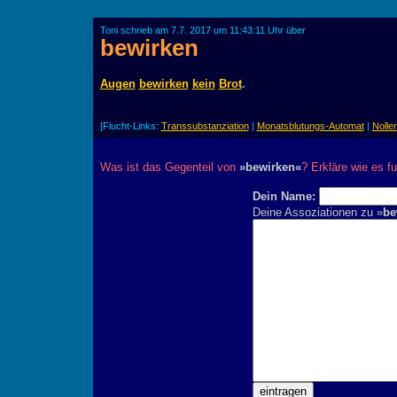
Toni schrieb am 7.7. 2017 um 11:43:11 Uhr über
bewirken
Augen
bewirken
kein
Brot
.
[Flucht-Links:
Transsubstanziation
|
Monatsblutungs-Automat
|
Nolle
Was ist das Gegenteil von
»bewirken«
? Erkläre wie es fu
Dein Name:
Deine Assoziationen zu »
be