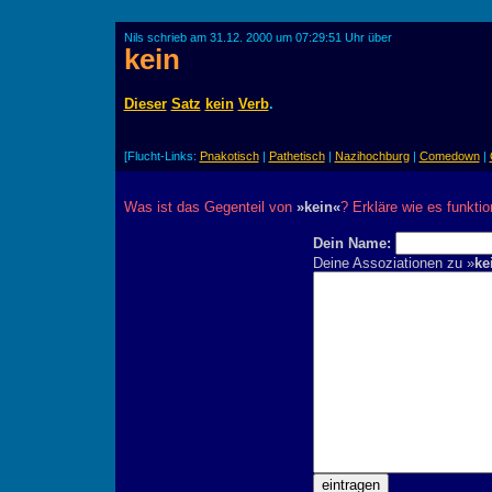
Nils schrieb am 31.12. 2000 um 07:29:51 Uhr über
kein
Dieser
Satz
kein
Verb
.
[Flucht-Links:
Pnakotisch
|
Pathetisch
|
Nazihochburg
|
Comedown
|
Was ist das Gegenteil von
»kein«
? Erkläre wie es funktion
Dein Name:
Deine Assoziationen zu »
ke