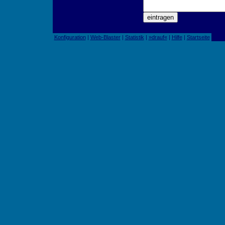
Konfiguration
|
Web-Blaster
|
Statistik
|
»drauf«
|
Hilfe
|
Startseite