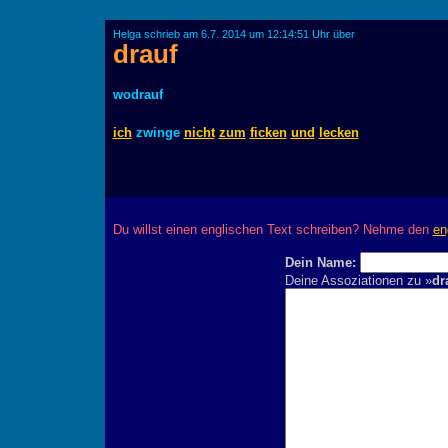
Helga schrieb am 6.7. 2014 um 12:14:51 Uhr über
drauf
wodrauf
ich
zwinge
nicht
zum
ficken
und
lecken
Du willst einen englischen Text schreiben? Nehme den
en
Dein Name:
Deine Assoziationen zu »
dr