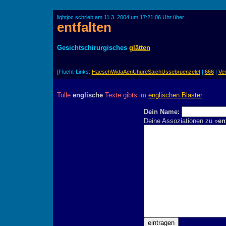
lightjoc schrieb am 11.3. 2004 um 17:21:06 Uhr über
entfalten
Gesichtschirurgisches
glätten
[Flucht-Links:
HaeschWidaAenUhureSaichUssebruenzelet
|
666
|
Ver
Tolle
englische
Texte gibts im
englischen Blaster
Dein Name:
Deine Assoziationen zu »
en