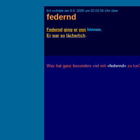
Ich schrieb am 9.8. 2005 um 02:01:06 Uhr über
federnd
Federnd
ging
er
von
hinnen.
Er
war
so
lächerlich
.
Was hat ganz besonders viel mit
»federnd«
zu tun?