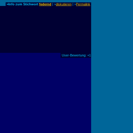
>Info zum Stichwort
federnd
| >
diskutieren
|
>
Permalink
User-Bewertung: +1