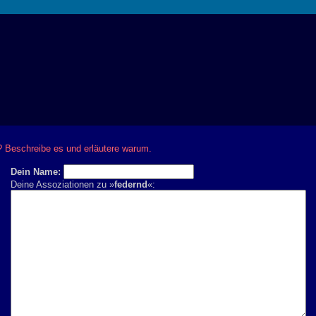
 Beschreibe es und erläutere warum.
Dein Name:
Deine Assoziationen zu »
federnd
«: