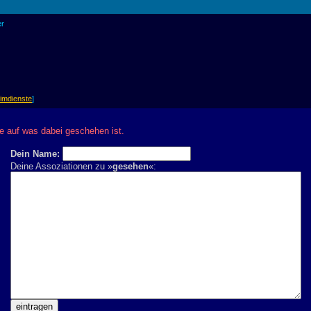
er
imdienste
]
 auf was dabei geschehen ist.
Dein Name:
Deine Assoziationen zu »
gesehen
«: