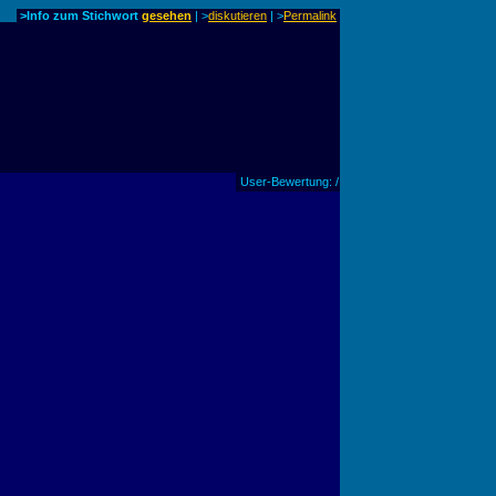
>Info zum Stichwort
gesehen
| >
diskutieren
|
>
Permalink
User-Bewertung: /