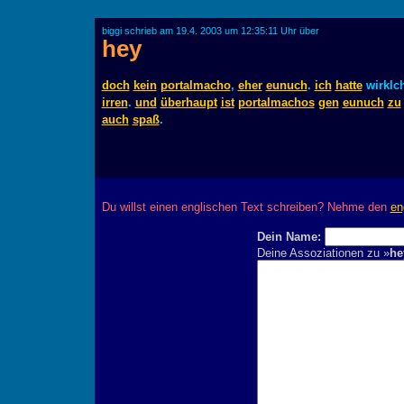
biggi schrieb am 19.4. 2003 um 12:35:11 Uhr über
hey
doch
kein
portalmacho
,
eher
eunuch
.
ich
hatte
wirklc
irren
.
und
überhaupt
ist
portalmachos
gen
eunuch
zu
auch
spaß
.
Du willst einen englischen Text schreiben? Nehme den
en
Dein Name:
Deine Assoziationen zu »
he