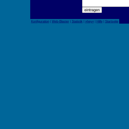
Konfiguration
|
Web-Blaster
|
Statistik
|
»hey«
|
Hilfe
|
Startseite