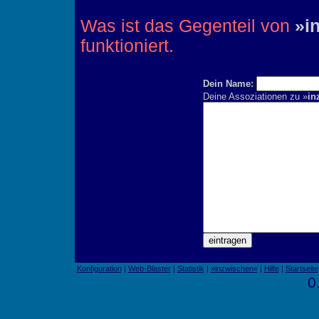
Was ist das Gegenteil von
»i
funktioniert.
Dein Name:
Deine Assoziationen zu »
in
Konfiguration
|
Web-Blaster
|
Statistik
|
»inzwischen«
|
Hilfe
|
Startseite
0