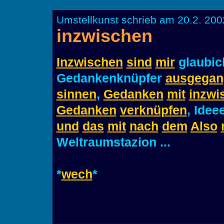
Umstellkunst schrieb am 20.2. 200
inzwischen
Inzwischen
sind
mir
glaubi
Gedankenknüpfer
ausgegan
sinnen
,
Gedanken
mit
inzwi
Gedanken
verknüpfen
, Ide
und
das
mit
nach
dem
Also
Weltraumstazion ...
*
wech
*