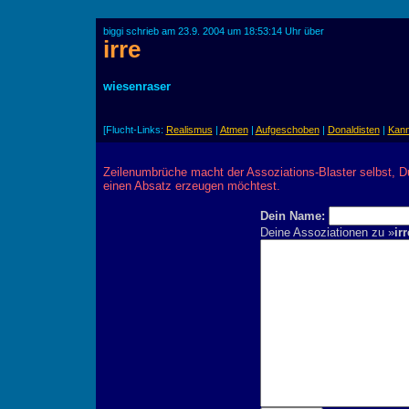
biggi schrieb am 23.9. 2004 um 18:53:14 Uhr über
irre
wiesenraser
[Flucht-Links:
Realismus
|
Atmen
|
Aufgeschoben
|
Donaldisten
|
Kann
Zeilenumbrüche macht der Assoziations-Blaster selbst, D
einen Absatz erzeugen möchtest.
Dein Name:
Deine Assoziationen zu »
irr