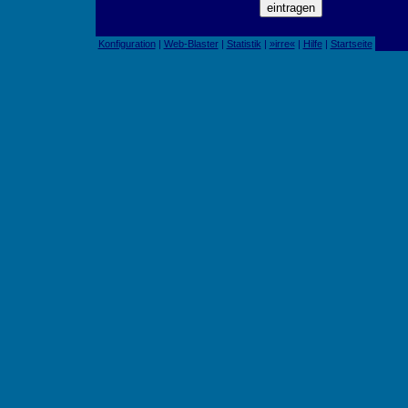
Konfiguration
|
Web-Blaster
|
Statistik
|
»irre«
|
Hilfe
|
Startseite