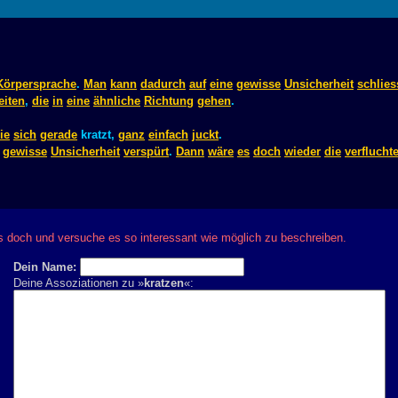
Körpersprache
.
Man
kann
dadurch
auf
eine
gewisse
Unsicherheit
schlie
eiten
,
die
in
eine
ähnliche
Richtung
gehen
.
ie
sich
gerade
kratzt,
ganz
einfach
juckt
.
gewisse
Unsicherheit
verspürt
.
Dann
wäre
es
doch
wieder
die
verflucht
s doch und versuche es so interessant wie möglich zu beschreiben.
Dein Name:
Deine Assoziationen zu »
kratzen
«: