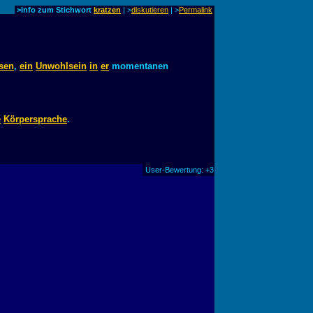
>Info zum Stichwort
kratzen
| >
diskutieren
|
>
Permalink
ssen
,
ein
Unwohlsein
in
er
momentanen
e
Körpersprache
.
User-Bewertung: +3