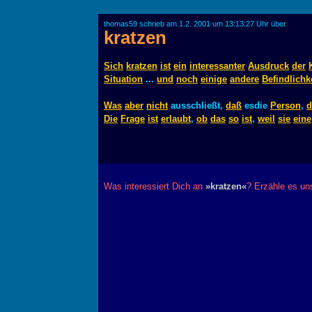
thomas59 schrieb am 1.2. 2001 um 13:13:27 Uhr über
kratzen
Sich
kratzen
ist
ein
interessanter
Ausdruck
der
Situation
...
und
noch
einige
andere
Befindlichk
Was
aber
nicht
ausschließt,
daß
esdie
Person
,
d
Die
Frage
ist
erlaubt
,
ob
das
so
ist
,
weil
sie
eine
Was interessiert Dich an
»kratzen«
? Erzähle es un