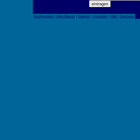
Konfiguration
|
Web-Blaster
|
Statistik
|
»London«
|
Hilfe
|
Startseite