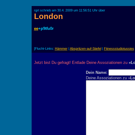
rgrt schrieb am 30.4. 2009 um 11:56:51 Uhr über
London
ee
+p9tfu0r
[Flucht-Links:
Hämmer
|
Abspritzen-auf-Stiefel
|
Fitnessstudiotussies
Jetzt bist Du gefragt! Entlade Deine Assoziationen zu
»L
Dein Name:
Deine Assoziationen zu »
Lo