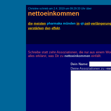
Christine schrieb am 2.4. 2019 um 09:29:33 Uhr über
nettoeinkommen
die
meisten
pharmaka münden
in
qt-
zeit
-
verlängerun
verstärken
den
effekt
.
Schreibe statt zehn Assoziationen, die nur aus einem Wor
alles erklärst, was Dir zu
nettoeinkommen
einfällt.
Dein Name:
Deine Assoziationen zu »
ne