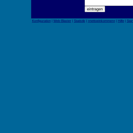
Konfiguration
|
Web-Blaster
|
Statistik
|
»nettoeinkommen«
|
Hilfe
|
Star