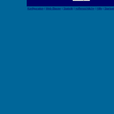
Konfiguration
|
Web-Blaster
|
Statistik
|
»offensichtlich«
|
Hilfe
|
Startsei