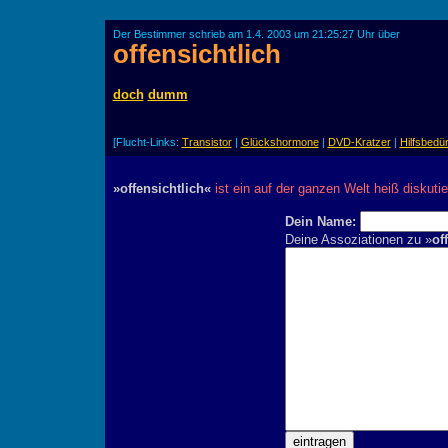
Der Bestimmer schrieb am 1.4. 2003 um 21:25:27 Uhr über
offensichtlich
doch
dumm
[Flucht-Links:
Transistor
|
Glückshormone
|
DVD-Kratzer
|
Hilfsbedür
»offensichtlich«
ist ein auf der ganzen Welt heiß diskuti
Dein Name:
Deine Assoziationen zu »
of