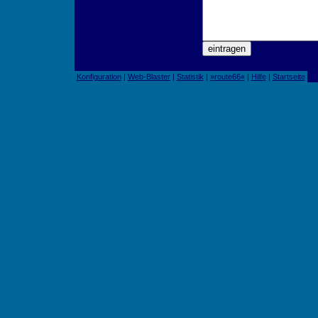
Konfiguration
|
Web-Blaster
|
Statistik
|
»route66«
|
Hilfe
|
Startseite