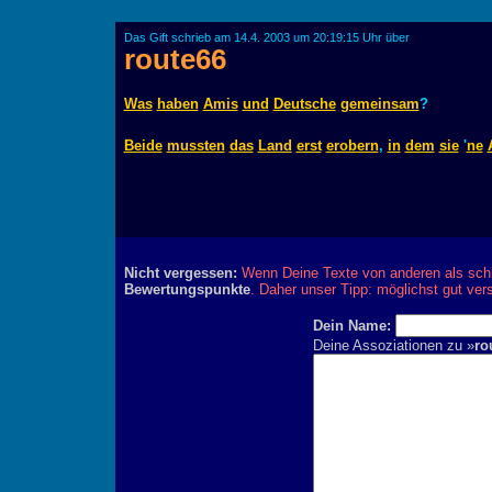
Das Gift schrieb am 14.4. 2003 um 20:19:15 Uhr über
route66
Was
haben
Amis
und
Deutsche
gemeinsam
?
Beide
mussten
das
Land
erst
erobern
,
in
dem
sie
'
ne
Nicht vergessen:
Wenn Deine Texte von anderen als schl
Bewertungspunkte
. Daher unser Tipp: möglichst gut ver
Dein Name:
Deine Assoziationen zu »
ro