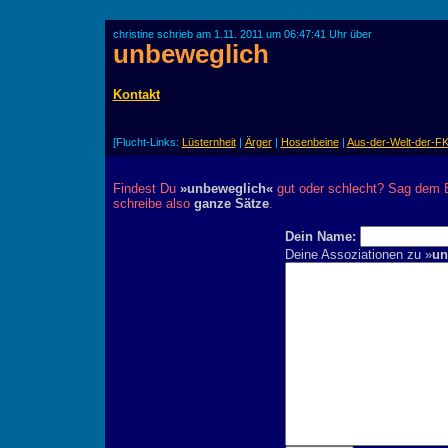
christine schrieb am 1.11. 2011 um 06:47:41 Uhr über
unbeweglich
Kontakt
[Flucht-Links:
Lüsternheit
|
Ärger
|
Hosenbeine
|
Aus-der-Welt-der-F
Findest Du
»unbeweglich«
gut oder schlecht? Sag dem Bl
schreibe also
ganze Sätze
.
Dein Name:
Deine Assoziationen zu »
un