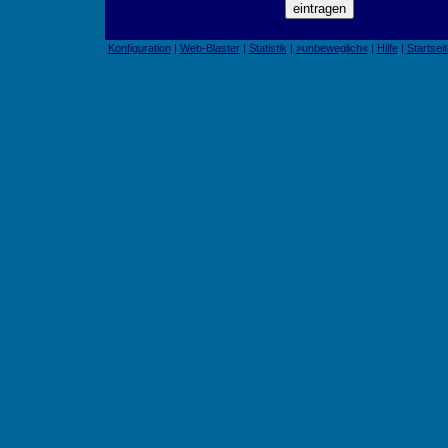
Konfiguration
|
Web-Blaster
|
Statistik
|
»unbeweglich«
|
Hilfe
|
Startseit