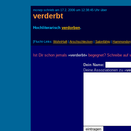
mcnep schrieb am 17.2. 2006 um 12:38:45 Uhr über
verderbt
Hochliterarisch
verdorben
.
[Flucht-Links:
WohnHaft
|
Arschschlecken
|
Salonfähig
|
Hammondorg
Ist Dir schon jemals
»verderbt«
begegnet? Schreibe auf w
Dein Name:
Deine Assoziationen zu »
ve