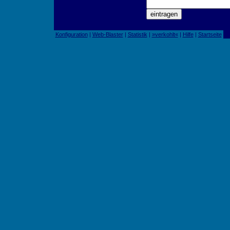
Konfiguration
|
Web-Blaster
|
Statistik
|
»verkohlt«
|
Hilfe
|
Startseite