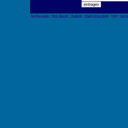
Konfiguration
|
Web-Blaster
|
Statistik
|
»Nahrungsmittel«
|
Hilfe
|
Starts