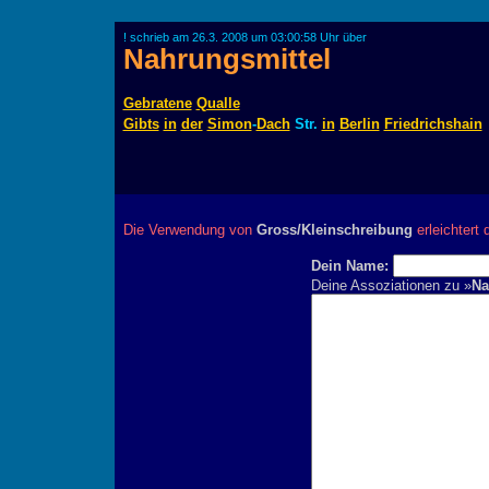
! schrieb am 26.3. 2008 um 03:00:58 Uhr über
Nahrungsmittel
Gebratene
Qualle
Gibts
in
der
Simon
-
Dach
Str.
in
Berlin
Friedrichshain
Die Verwendung von
Gross/Kleinschreibung
erleichtert 
Dein Name:
Deine Assoziationen zu »
Na