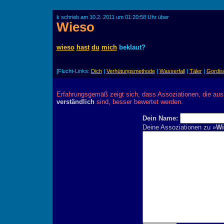
k schrieb am 10.2. 2011 um 01:20:58 Uhr über
Wieso
wieso
hast
du
mich
beklaut?
[Flucht-Links:
Dich
|
Verhütungsmethode
|
Wasserfall
|
Täler
|
Gordis
Erfahrungsgemäß zeigt sich, dass Assoziationen, die au
verständlich
sind, besser bewertet werden.
Dein Name:
Deine Assoziationen zu »
Wi