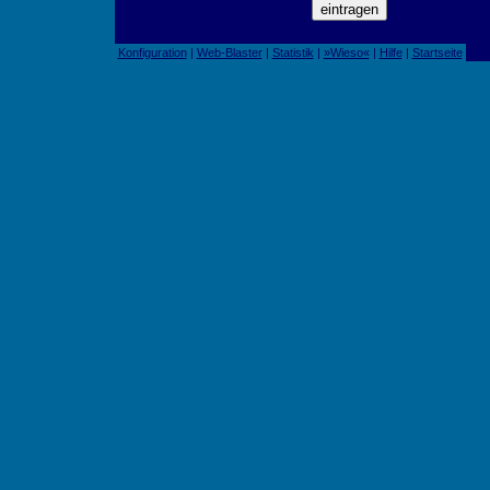
Konfiguration
|
Web-Blaster
|
Statistik
|
»Wieso«
|
Hilfe
|
Startseite