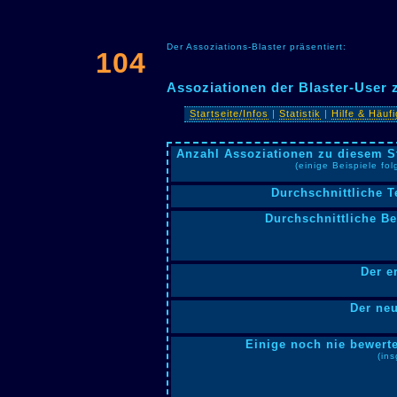
Der Assoziations-Blaster präsentiert:
104
Assoziationen der Blaster-User 
Startseite/Infos
|
Statistik
|
Hilfe & Häuf
Anzahl Assoziationen zu diesem S
(einige Beispiele fo
Durchschnittliche T
Durchschnittliche B
Der e
Der neu
Einige noch nie bewerte
(in