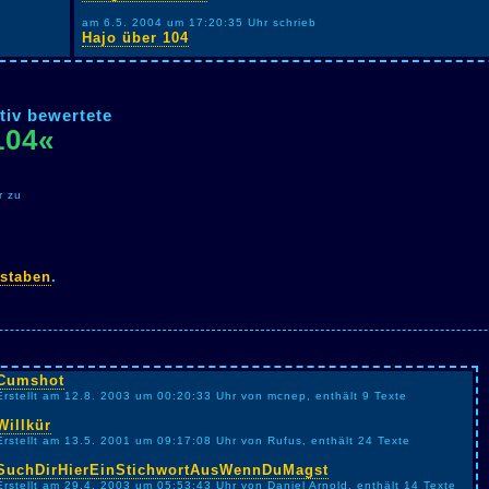
am 6.5. 2004 um 17:20:35 Uhr schrieb
Hajo über 104
tiv bewertete
104«
r zu
staben
.
Cumshot
Erstellt am 12.8. 2003 um 00:20:33 Uhr von mcnep, enthält 9 Texte
Willkür
Erstellt am 13.5. 2001 um 09:17:08 Uhr von Rufus, enthält 24 Texte
SuchDirHierEinStichwortAusWennDuMagst
Erstellt am 29.4. 2003 um 05:53:43 Uhr von Daniel Arnold, enthält 14 Texte