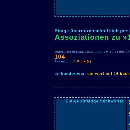
Einige überdurchschnittlich posi
Assoziationen zu »
Matze. schrieb am 18.4. 2003 um 12:16:09 Uh
104
Bewertung:
1 Punkt(e)
einhundertvier.
ein
wort
mit
14
buch
Einige zufällige Stichwörter