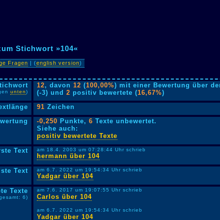
zum Stichwort »104«
ige Fragen
| (
english version
)
tichwort
12
, davon
12
(
100,00%
) mit einer Bewertung über de
lgen
unten
)
(-3) und
2
positiv bewertete (
16,67%
)
extlänge
91
Zeichen
ewertung
-0,250
Punkte,
6
Texte unbewertet.
Siehe auch:
positiv bewertete Texte
rste Text
am 18.4. 2003 um 07:28:44 Uhr schrieb
hermann über 104
ste Text
am 6.7. 2022 um 19:54:34 Uhr schrieb
Yadgar über 104
te Texte
am 7.6. 2017 um 19:07:55 Uhr schrieb
Carlos über 104
sgesamt: 6)
am 6.7. 2022 um 19:54:34 Uhr schrieb
Yadgar über 104