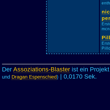
enth
ni
pe
Erst
mcne
Pil
Erst
Pill
Der
Assoziations-Blaster
ist ein Projek
| 0,0170 Sek.
und
Dragan Espenschied
)