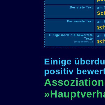
Der erste Text
am 
Sc
Der neuste Text
am 
sc
Einige noch nie bewertete
am 
Texte
sc
(insgesamt: 1)
Einige überdu
positiv bewer
Assoziation
»Hauptverh