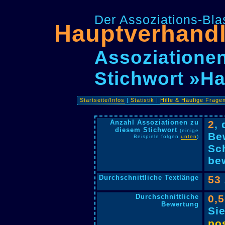
Der Assoziations-Blas
Hauptverhand
Assoziationen
Stichwort »H
Startseite/Infos
|
Statistik
|
Hilfe & Häufige Frage
Anzahl Assoziationen zu
2
,
diesem Stichwort
(einige
Be
Beispiele folgen
unten
)
Sc
bew
Durchschnittliche Textlänge
53
Durchschnittliche
0,
Bewertung
Si
pos