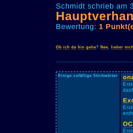
Schmidt schrieb am 
Hauptverha
Bewertung:
1 Punkt(
Ob
ich
da
hin
gehe
?
Nee
,
lieber
nic
Einige zufällige Stichwörter
on
Erst
dasN
Ex
Erst
enth
OC
Erst