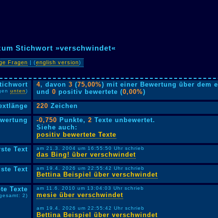
 zum Stichwort »verschwindet«
ige Fragen
| (
english version
)
tichwort
4
, davon
3
(
75,00%
) mit einer Bewertung über dem e
lgen
unten
)
und
0
positiv bewertete (
0,00%
)
extlänge
220
Zeichen
ewertung
-0,750
Punkte,
2
Texte unbewertet.
Siehe auch:
positiv bewertete Texte
rste Text
am 21.3. 2004 um 16:55:50 Uhr schrieb
das Bing! über verschwindet
ste Text
am 19.4. 2026 um 22:55:42 Uhr schrieb
Bettina Beispiel über verschwindet
te Texte
am 11.6. 2010 um 13:04:03 Uhr schrieb
mesie über verschwindet
sgesamt: 2)
am 19.4. 2026 um 22:55:42 Uhr schrieb
Bettina Beispiel über verschwindet