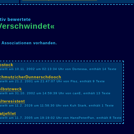
tiv bewertete
Verschwindet«
n Assoziationen vorhanden.
ostock
stellt am 10.11. 2002 um 02:13:34 Uhr von Dortessa, enthält 14 Texte
chmutzicherDunnerschdooch
stellt am 21.2. 2001 um 21:47:07 Uhr von Floz, enthält 9 Texte
elbstzweck
stellt am 31.10. 2002 um 14:59:39 Uhr von canE, enthält 13 Texte
älteresistent
stellt am 11.2. 2026 um 11:58:30 Uhr von Kuh Stark, enthält 1 Texte
atjefilet
stellt am 11.7. 2005 um 19:19:02 Uhr von HansPeterPan, enthält 8 Texte