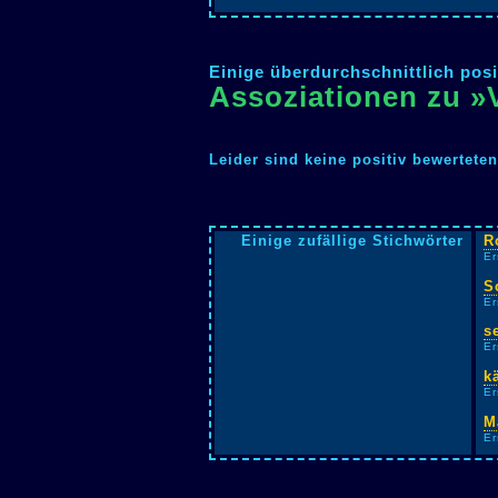
Einige überdurchschnittlich posi
Assoziationen zu »
Leider sind keine positiv bewertete
Einige zufällige Stichwörter
R
Er
S
Er
s
Er
k
Er
M
Er