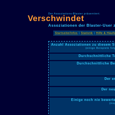
Der Assoziations-Blaster präsentiert:
Verschwindet
Assoziationen der Blaster-User
Startseite/Infos
|
Statistik
|
Hilfe & Häuf
Anzahl Assoziationen zu diesem S
(einige Beispiele fo
Durchschnittliche T
Durchschnittliche B
Der e
Der neu
Einige noch nie bewerte
(in