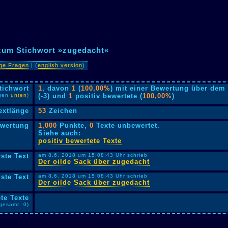
 zum Stichwort »zugedacht«
ige Fragen
| (
english version
)
tichwort
1
, davon
1
(
100,00%
) mit einer Bewertung über dem 
lgen
unten
)
(-3) und
1
positiv bewertete (
100,00%
)
extlänge
53
Zeichen
ewertung
1,000
Punkte,
0
Texte unbewertet.
Siehe auch:
positiv bewertete Texte
rste Text
am 8.6. 2018 um 15:08:43 Uhr schrieb
Der oilde Sack über zugedacht
ste Text
am 8.6. 2018 um 15:08:43 Uhr schrieb
Der oilde Sack über zugedacht
te Texte
sgesamt: 0)