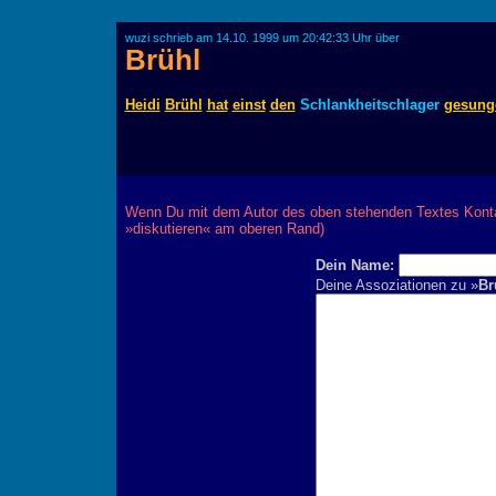
wuzi schrieb am 14.10. 1999 um 20:42:33 Uhr über
Brühl
Heidi
Brühl
hat
einst
den
Schlankheitschlager
gesung
Wenn Du mit dem Autor des oben stehenden Textes Kontak
»diskutieren« am oberen Rand)
Dein Name:
Deine Assoziationen zu »
Br