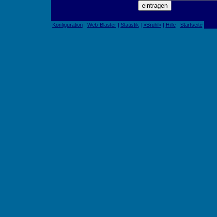
Konfiguration
|
Web-Blaster
|
Statistik
|
»Brühl«
|
Hilfe
|
Startseite