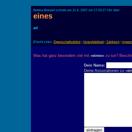
Bettina Beispiel schrieb am 21.6. 2007 um 17:20:27 Uhr über
eines
ad
[Flucht-Links:
Eigenschaftsdefizit
|
VivienAdelheid
|
Zahlreich
|
Ingwe
Was hat ganz besonders viel mit
»eines«
zu tun? Beschre
Dein Name:
Deine Assoziationen zu »
ei