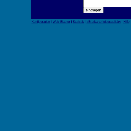
Konfiguration
|
Web-Blaster
|
Statistik
|
»Bratkartoffelsexualität«
|
Hilfe