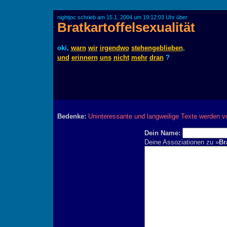
nightjoc schrieb am 15.1. 2004 um 19:12:03 Uhr über
Bratkartoffelsexualität
oki,
warn
wir
irgendwo
stehengeblieben
,
und
erinnern
uns
nicht
mehr
dran
?
Bedenke:
Uninteressante und langweilige Texte werden v
Dein Name:
Deine Assoziationen zu »
Br