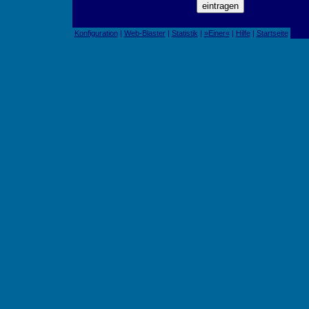
Konfiguration
|
Web-Blaster
|
Statistik
|
»Einer«
|
Hilfe
|
Startseite