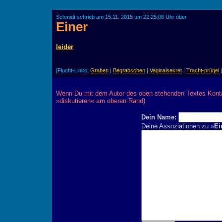
Schmidt schrieb am 15.11. 2015 um 22:25:06 Uhr über
Einer
leider
[Flucht-Links:
Graben
|
Begrabschen
|
Vaginalsekret
|
Tracht-prügel
Wenn Du mit dem Autor des oben stehenden Textes Kontak
»diskutieren« am oberen Rand)
Dein Name:
Deine Assoziationen zu »
Ei