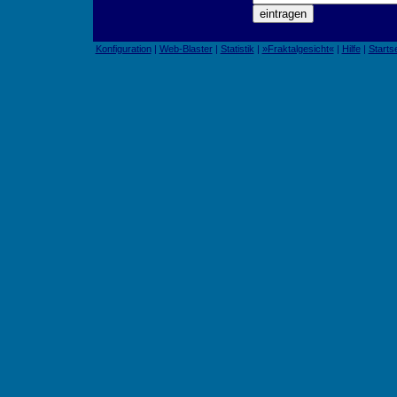
Konfiguration
|
Web-Blaster
|
Statistik
|
»Fraktalgesicht«
|
Hilfe
|
Startse