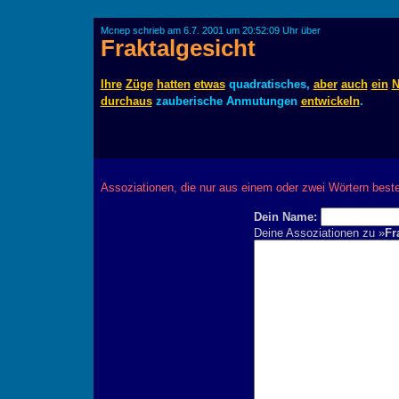
Mcnep schrieb am 6.7. 2001 um 20:52:09 Uhr über
Fraktalgesicht
Ihre
Züge
hatten
etwas
quadratisches,
aber
auch
ein
N
durchaus
zauberische Anmutungen
entwickeln
.
Assoziationen, die nur aus einem oder zwei Wörtern best
Dein Name:
Deine Assoziationen zu »
Fr