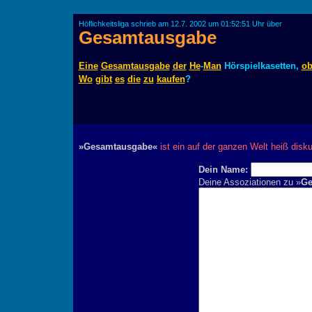
Höflichkeitsliga schrieb am 12.7. 2002 um 01:52:51 Uhr über
Gesamtausgabe
Eine
Gesamtausgabe
der
He
-
Man
Hörspielkasetten,
o
Wo
gibt
es
die
zu
kaufen
?
»Gesamtausgabe«
ist ein auf der ganzen Welt heiß disk
Dein Name:
Deine Assoziationen zu »
Ge