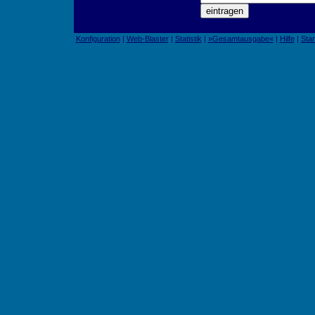
Konfiguration
|
Web-Blaster
|
Statistik
|
»Gesamtausgabe«
|
Hilfe
|
Star