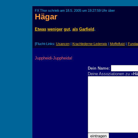
FX Thor schrieb am 18.5. 2005 um 19:27:59 Uhr über
Hägar
Etwas
weniger
gut
,
als
Garfield
.
[Flucht-Links:
Usancen
|
Krachlederne-Lederwix
|
Moffelfutzi
|
Fundam
Juppheidi-Juppheida!
Dein Name:
Deine Assoziationen zu »
Hä