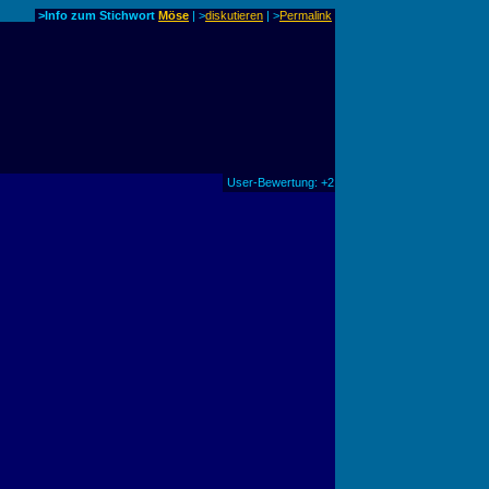
>Info zum Stichwort
Möse
| >
diskutieren
|
>
Permalink
User-Bewertung: +2