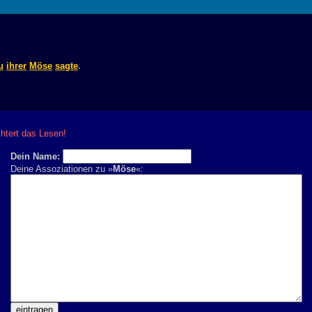
u
ihrer
Möse
sagte
.
chtert das Lesen!
Dein Name:
Deine Assoziationen zu »
Möse
«: