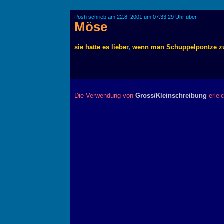
Posh schrieb am 22.8. 2001 um 07:33:29 Uhr über
Möse
sie
hatte
es
lieber
,
wenn
man
Schuppelpontze
z
Die Verwendung von
Gross/Kleinschreibung
erlei