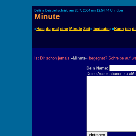
Bettina Beispiel schrieb am 28.7. 2004 um 12:54:44 Uhr über
Minute
»
Hast
du
mal
eine
Minute
Zeit
«
bedeutet
: »
Kann
ich
di
Ist Dir schon jemals
»Minute«
begegnet? Schreibe auf wa
Dein Name:
Deine Assoziationen zu »
Mi