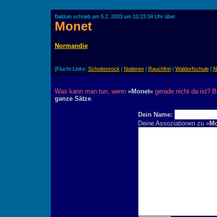
Balduin schrieb am 5.2. 2003 um 10:23:34 Uhr über
Monet
Normandie
[Flucht-Links:
Schottenrock
|
Notieren
|
Rauchfrei
|
Waldorfschule
|
N
Was kann man tun, wenn
»Monet«
gerade nicht da ist? B
ganze Sätze
.
Dein Name:
Deine Assoziationen zu »
Mo