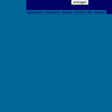
Konfiguration
|
Web-Blaster
|
Statistik
|
»Monet«
|
Hilfe
|
Startseite