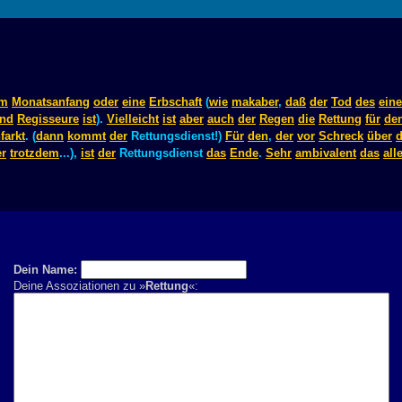
m
Monatsanfang
oder
eine
Erbschaft
(
wie
makaber
,
daß
der
Tod
des
ein
nd
Regisseure
ist
).
Vielleicht
ist
aber
auch
der
Regen
die
Rettung
für
de
farkt
. (
dann
kommt
der
Rettungsdienst!)
Für
den
,
der
vor
Schreck
über
er
trotzdem
...),
ist
der
Rettungsdienst
das
Ende
.
Sehr
ambivalent
das
all
Dein Name:
Deine Assoziationen zu »
Rettung
«: