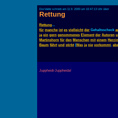
DocValde schrieb am 11.9. 2000 um 16:47:13 Uhr über
Rettung
Rettung
...
für
manche
ist
es
vielleicht
der
Gehaltsscheck
a
ja
ein
gern
genommenes
Element
der
Autoren
u
Martinshorn
für
den
Menschen
mit
einem
Herzin
Baum
fährt
und
stirbt
(
Was
ja
nie
vorkommt
,
ab
Juppheidi-Juppheida!