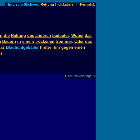
>Info zum Stichwort
Rettung
| >
diskutieren
|
>
Permalink
en
die
Rettung
des
anderen
bedeutet
.
Wobei
das
n
Bauern
in
einem
trockenen
Sommer
.
Oder
das
das
Blaulichtgeballer
hinter
ihm
gegen
einen
es
.
User-Bewertung: +2