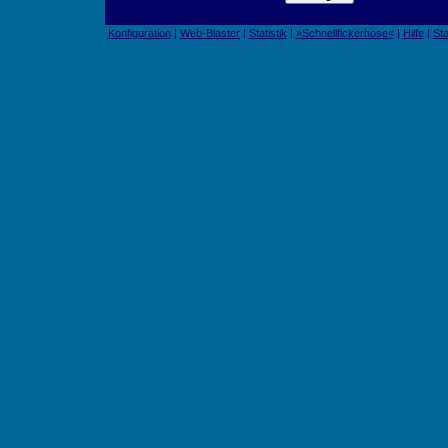
Konfiguration
|
Web-Blaster
|
Statistik
|
»Schnellfickerhose«
|
Hilfe
|
Sta