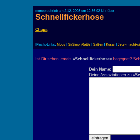
mcnep schrieb am 2.12. 2003 um 12:36:02 Uhr über
Schnellfickerhose
Chaps
[Flucht-Links:
Moos
|
SirSimonRattle
|
Saßen
|
Kosar
|
Jetzt-macht-s
Ist Dir schon jemals
»Schnellfickerhose«
begegnet? Schr
Dein Name:
Deine Assoziationen zu »
Sc