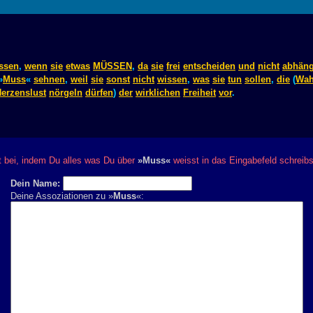
ssen
,
wenn
sie
etwas
MÜSSEN
,
da
sie
frei
entscheiden
und
nicht
abhäng
»
Muss
«
sehnen
,
weil
sie
sonst
nicht
wissen
,
was
sie
tun
sollen
,
die
(
Wah
erzenslust
nörgeln
dürfen
)
der
wirklichen
Freiheit
vor
.
bei, indem Du alles was Du über
»Muss«
weisst in das Eingabefeld schreib
Dein Name:
Deine Assoziationen zu »
Muss
«: