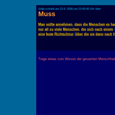
Sofja schrieb am 22.8. 2006 um 23:40:40 Uhr über
Muss
Man
sollte
annehmen
,
dass
die
Menschen
es
ha
nur
all
zu
viele
Menschen
,
die
sich
nach
einem
eine
feste
Richtschnur
(
über
die
sie
dann
nach
H
Trage etwas zum Wissen der gesamten Menschheit 