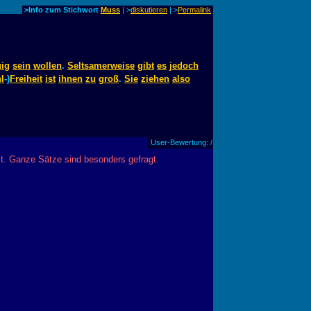
>Info zum Stichwort
Muss
| >
diskutieren
|
>
Permalink
ig
sein
wollen
.
Seltsamerweise
gibt
es
jedoch
l
-)
Freiheit
ist
ihnen
zu
groß
.
Sie
ziehen
also
User-Bewertung: /
st. Ganze Sätze sind besonders gefragt.