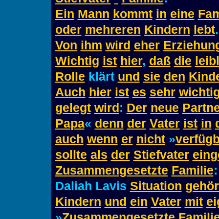
Ein
Mann
kommt
in
eine
Fam
oder
mehreren
Kindern
lebt
.
Von
ihm
wird
eher
Erziehun
Wichtig
ist
hier
,
daß
die
leib
Rolle
klärt
und
sie
den
Kind
Auch
hier
ist
es
sehr
wichti
gelegt
wird
:
Der
neue
Partne
Papa
«
denn
der
Vater
ist
in
auch
wenn
er
nicht
»
verfügb
sollte
als
der
Stiefvater
eing
Zusammengesetzte
Familie
:
Daliah Lavis
Situation
gehör
Kindern
und
ein
Vater
mit
e
»
Zusammengesetzte
Famili