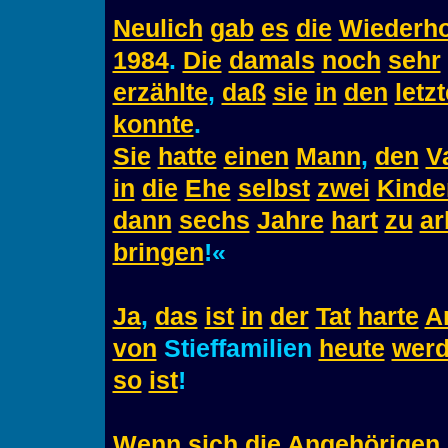
Neulich
gab
es
die
Wiederh
1984
.
Die
damals
noch
sehr
erzählte
,
daß
sie
in
den
letz
konnte
.
Sie
hatte
einen
Mann
,
den
V
in
die
Ehe
selbst
zwei
Kinde
dann
sechs
Jahre
hart
zu
ar
bringen
!«
Ja
,
das
ist
in
der
Tat
harte
A
von
Stieffamilien
heute
wer
so
ist
!
Wenn
sich
die
Angehörigen