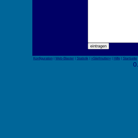
Konfiguration
|
Web-Blaster
|
Statistik
|
»Stiefmutter«
|
Hilfe
|
Startseite
0