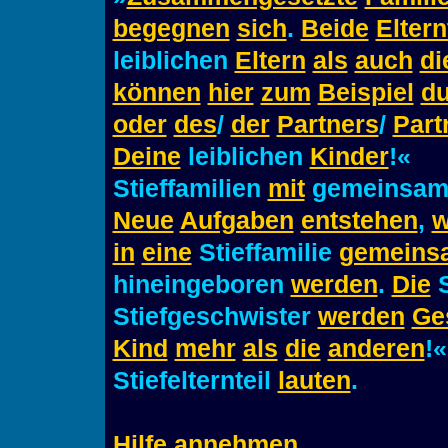
begegnen
sich
.
Beide
Eltern
leiblichen
Eltern
als
auch
di
können
hier
zum
Beispiel
d
oder
des
/
der
Partners
/
Part
Deine
leiblichen
Kinder
!«
Stieffamilien
mit
gemeinsa
Neue
Aufgaben
entstehen
,
w
in
eine
Stieffamilie
gemeins
hineingeboren
werden
.
Die
S
Stiefgeschwister
werden
Ge
Kind
mehr
als
die
anderen
!
Stiefelternteil
lauten
.
Hilfe
annehmen