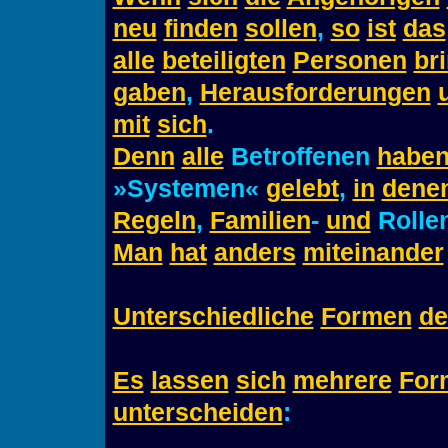
neu
finden
sollen
,
so
ist
das
alle
beteiligten
Personen
br
gaben
,
Herausforderungen
mit
sich
.
Denn
alle
Betroffenen
habe
»Systemen«
gelebt
,
in
dene
Regeln
,
Familien
-
und
Rollen
Man
hat
anders
miteinander
Unterschiedliche
Formen
de
Es
lassen
sich
mehrere
For
unterscheiden
: