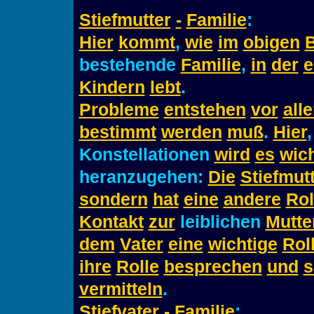
Stiefmutter
-
Familie
:
Hier
kommt
,
wie
im
obigen
B
bestehende
Familie
,
in
der
e
Kindern
lebt
.
Probleme
entstehen
vor
all
bestimmt
werden
muß
.
Hier
Konstellationen
wird
es
wich
heranzugehen:
Die
Stiefmut
sondern
hat
eine
andere
Rol
Kontakt
zur
leiblichen
Mutte
dem
Vater
eine
wichtige
Rol
ihre
Rolle
besprechen
und
s
vermitteln
.
Stiefvater
-
Familie
: