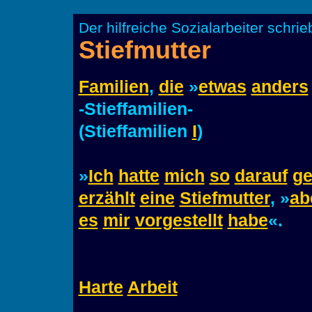
Der hilfreiche Sozialarbeiter schr
Stiefmutter
Familien
,
die
»
etwas
anders
-Stieffamilien-
(Stieffamilien
I
)
»
Ich
hatte
mich
so
darauf
ge
erzählt
eine
Stiefmutter
, »
ab
es
mir
vorgestellt
habe
«.
Harte
Arbeit