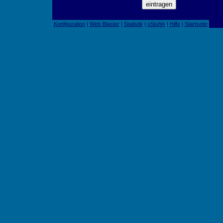
Konfiguration
|
Web-Blaster
|
Statistik
|
»Stuhl«
|
Hilfe
|
Startseite