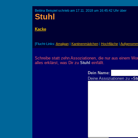
Bettina Beispiel schrieb am 17.11. 2018 um 16:45:42 Uhr über
Stuhl
Kacke
[Flucht-Links:
Amalgan
|
Kantinenmädchen
|
Hochfläche
|
Aufgenomm
Schreibe statt zehn Assoziationen, die nur aus einem Wor
alles erklärst, was Dir zu
Stuhl
einfällt.
Dein Name:
Deine Assoziationen zu »
St