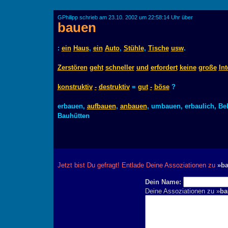
GPhilipp schrieb am 23.10. 2002 um 22:58:14 Uhr über
bauen
:
ein
Haus
,
ein
Auto
,
Stühle
,
Tische
usw
.
Zerstören
geht
schneller
und
erfordert
keine
große
Int
konstruktiv
-
destruktiv
=
gut
-
böse
?
erbauen,
aufbauen
,
anbauen
, umbauen, erbaulich, B
Bauhütten
Jetzt bist Du gefragt! Entlade Deine Assoziationen zu
»b
Dein Name:
Deine Assoziationen zu »
ba