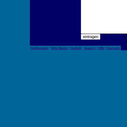
Konfiguration
|
Web-Blaster
|
Statistik
|
»bauen«
|
Hilfe
|
Startseite