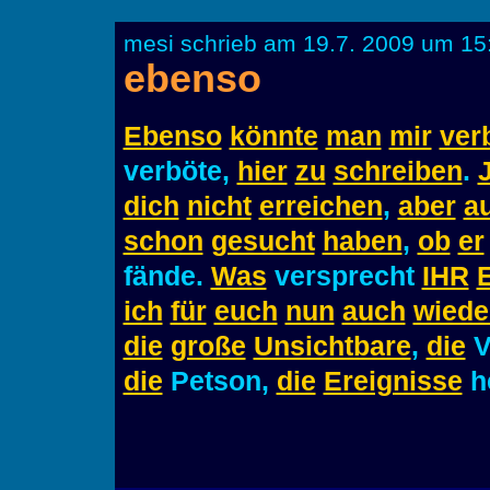
mesi schrieb am 19.7. 2009 um 15
ebenso
Ebenso
könnte
man
mir
ver
verböte,
hier
zu
schreiben
.
dich
nicht
erreichen
,
aber
a
schon
gesucht
haben
,
ob
er
fände.
Was
versprecht
IHR
ich
für
euch
nun
auch
wiede
die
große
Unsichtbare
,
die
V
die
Petson,
die
Ereignisse
h