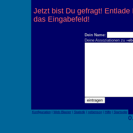
Jetzt bist Du gefragt! Entlad
das Eingabefeld!
Dein Name:
Deine Assoziationen zu »
eb
Konfiguration
|
Web-Blaster
|
Statistik
|
»ebenso«
|
Hilfe
|
Startseite
0