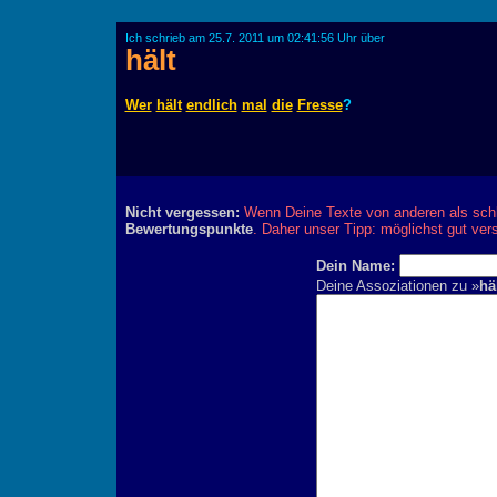
Ich schrieb am 25.7. 2011 um 02:41:56 Uhr über
hält
Wer
hält
endlich
mal
die
Fresse
?
Nicht vergessen:
Wenn Deine Texte von anderen als schl
Bewertungspunkte
. Daher unser Tipp: möglichst gut ver
Dein Name:
Deine Assoziationen zu »
hä