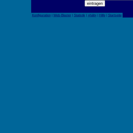
Konfiguration
|
Web-Blaster
|
Statistik
|
»hält«
|
Hilfe
|
Startseite