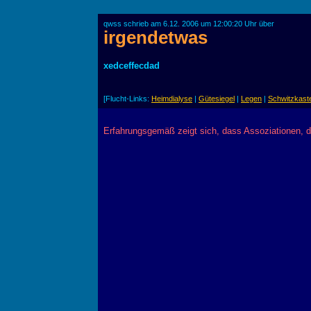
qwss schrieb am 6.12. 2006 um 12:00:20 Uhr über
irgendetwas
xedceffecdad
[Flucht-Links:
Heimdialyse
|
Gütesiegel
|
Legen
|
Schwitzkast
Erfahrungsgemäß zeigt sich, dass Assoziationen, 