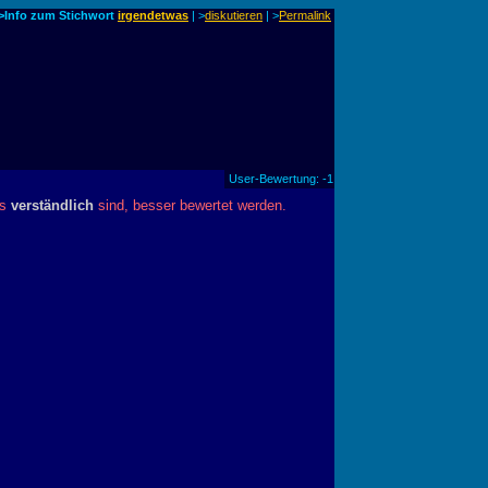
>Info zum Stichwort
irgendetwas
| >
diskutieren
|
>
Permalink
User-Bewertung: -1
es
verständlich
sind, besser bewertet werden.