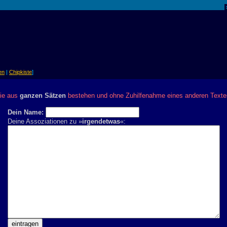
en
|
Chipkiste
]
die aus
ganzen Sätzen
bestehen und ohne Zuhilfenahme eines anderen Text
Dein Name:
Deine Assoziationen zu »
irgendetwas
«: