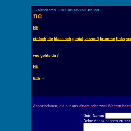
13 schrieb am 9.3. 2006 um 13:27:59 Uhr über
ne
NE
einfach
die
klassisch
-
genial
verzapft
-
krumme
links
-
ve
wie
gehts
dir
?
NE
usw
...
Assoziationen, die nur aus einem oder zwei Wörtern best
Dein Name:
Deine Assoziationen zu »
ne