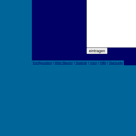
Konfiguration
|
Web-Blaster
|
Statistik
|
»ne«
|
Hilfe
|
Startseite