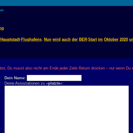
ber
ng
Hauptstadt
-
Flughafens
.
Nun
wird
auch
der
BER
-
Start
im
Oktober
2020
u
bst, Du musst also nicht am Ende jeder Zeile Return drücken – nur wenn Du
Dein Name:
Deine Assoziationen zu »
platzte
«: