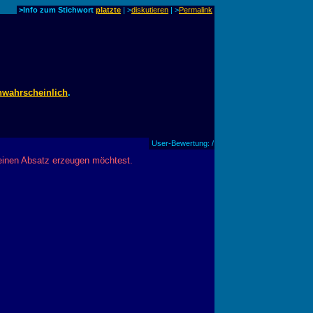
>Info zum Stichwort
platzte
| >
diskutieren
|
>
Permalink
nwahrscheinlich
.
User-Bewertung: /
 einen Absatz erzeugen möchtest.